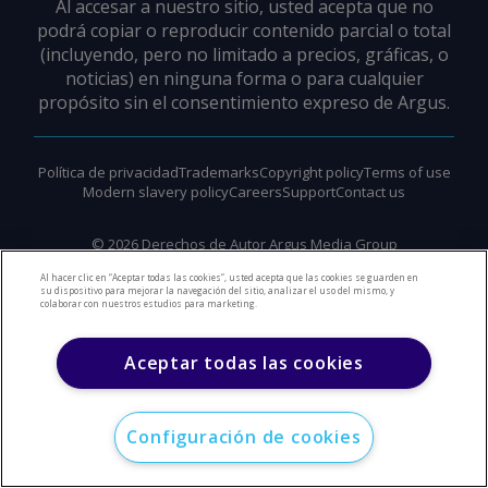
Al accesar a nuestro sitio, usted acepta que no
podrá copiar o reproducir contenido parcial o total
(incluyendo, pero no limitado a precios, gráficas, o
noticias) en ninguna forma o para cualquier
propósito sin el consentimiento expreso de Argus.
Política de privacidad
Trademarks
Copyright policy
Terms of use
Modern slavery policy
Careers
Support
Contact us
©
2026
Derechos de Autor Argus Media Group
Al hacer clic en “Aceptar todas las cookies”, usted acepta que las cookies se guarden en
su dispositivo para mejorar la navegación del sitio, analizar el uso del mismo, y
colaborar con nuestros estudios para marketing.
Aceptar todas las cookies
Configuración de cookies