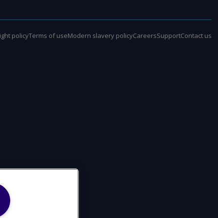
ght policy
Terms of use
Modern slavery policy
Careers
Support
Contact us