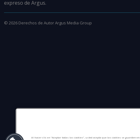
expreso de Argus.
©
2026
Derechos de Autor Argus Media Group
Al hacer clic en “Aceptar todas las cookies”, usted acepta que las cookies se guarden e