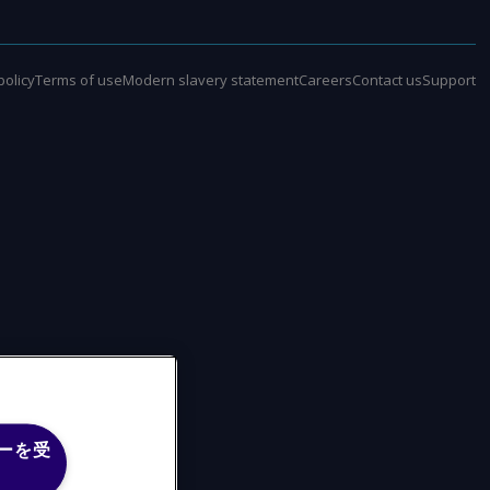
policy
Terms of use
Modern slavery statement
Careers
Contact us
Support
ーを受