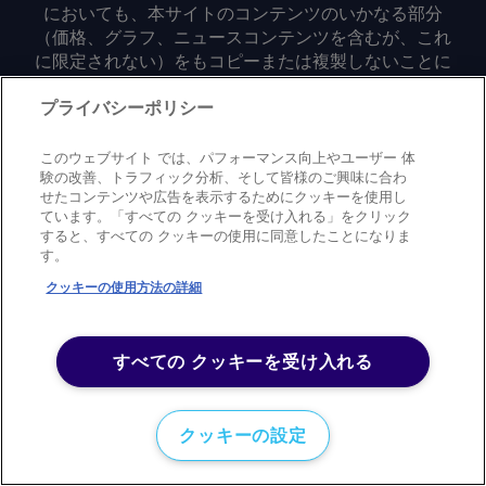
においても、本サイトのコンテンツのいかなる部分
（価格、グラフ、ニュースコンテンツを含むが、これ
に限定されない）をもコピーまたは複製しないことに
同意するものとする。
プライバシーポリシー
Privacy policy
Trademark
Copyright policy
Terms of use
このウェブサイト では、パフォーマンス向上やユーザー 体
Modern slavery statement
Careers
Contact us
Support
験の改善、トラフィック分析、そして皆様のご興味に合わ
せたコンテンツや広告を表示するためにクッキーを使用し
ています。「すべての クッキーを受け入れる」をクリック
©
2026
アーガス・メディア・グループ
すると、すべての クッキーの使用に同意したことになりま
す。
クッキーの使用方法の詳細
すべての クッキーを受け入れる
クッキーの設定