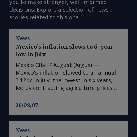
you to make stronger, well-informed
decisions. Explore a selection of news
stories related to this one.
News
Mexico’s inflation slows to 6-year
low in July
Mexico City, 7 August (Argus) —
Mexico's inflation slowed to an annual
3.12pc in July, the lowest in six years,
led by contracting agriculture prices
and easing in core inflation. The
consumer price index (CPI) eased from
26/08/07
an annual 3.37pc in June and marked a
fourth consecutive month of
deceleration from 4.59pc in March,
News
according to statistics agency Inegi.