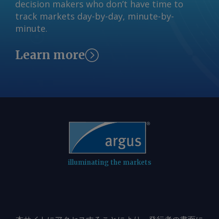
decision makers who don’t have time to
Westdeutschland die Preise steigen
track markets day-by-day, minute-by-
lässt. Von Marc Hauschild Senden Sie
minute.
Kommentare und fordern Sie weitere
Informationen an
Learn more
feedback@argusmedia.com Copyright
© 2026. Argus Media group . Alle Rechte
vorbehalten.
illuminating the markets