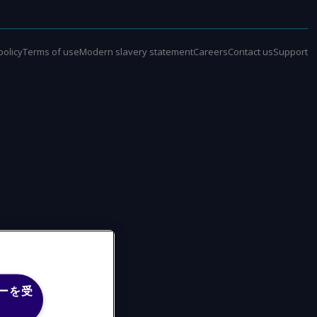
policy
Terms of use
Modern slavery statement
Careers
Contact us
Support
ーを受