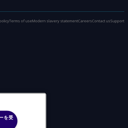
policy
Terms of use
Modern slavery statement
Careers
Contact us
Support
ーを受