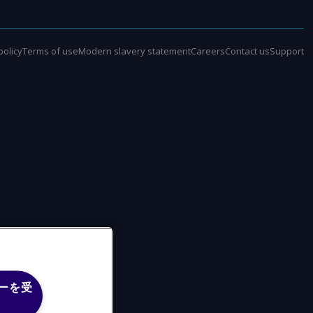
policy
Terms of use
Modern slavery statement
Careers
Contact us
Support
ーを受