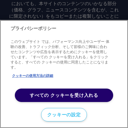
においても、本サイトのコンテンツのいかなる部分
（価格、グラフ、ニュースコンテンツを含むが、これ
に限定されない）をもコピーまたは複製しないことに
同意するものとする。
プライバシーポリシー
Privacy policy
Trademark
Copyright policy
Terms of use
このウェブサイト では、パフォーマンス向上やユーザー 体
Modern slavery statement
Careers
Contact us
Support
験の改善、トラフィック分析、そして皆様のご興味に合わ
せたコンテンツや広告を表示するためにクッキーを使用し
ています。「すべての クッキーを受け入れる」をクリック
©
2026
アーガス・メディア・グループ
すると、すべての クッキーの使用に同意したことになりま
す。
クッキーの使用方法の詳細
すべての クッキーを受け入れる
クッキーの設定