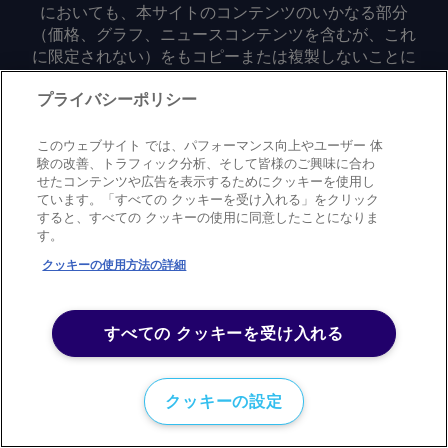
においても、本サイトのコンテンツのいかなる部分
（価格、グラフ、ニュースコンテンツを含むが、これ
に限定されない）をもコピーまたは複製しないことに
同意するものとする。
プライバシーポリシー
Privacy policy
Trademark
Copyright policy
Terms of use
このウェブサイト では、パフォーマンス向上やユーザー 体
Modern slavery statement
Careers
Contact us
Support
験の改善、トラフィック分析、そして皆様のご興味に合わ
せたコンテンツや広告を表示するためにクッキーを使用し
ています。「すべての クッキーを受け入れる」をクリック
©
2026
アーガス・メディア・グループ
すると、すべての クッキーの使用に同意したことになりま
す。
クッキーの使用方法の詳細
すべての クッキーを受け入れる
クッキーの設定