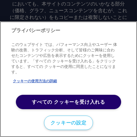
においても、本サイトのコンテンツのいかなる部分
（価格、グラフ、ニュースコンテンツを含むが、これ
に限定されない）をもコピーまたは複製しないことに
同意するものとする。
プライバシーポリシー
Privacy policy
Trademark
Copyright policy
Terms of use
このウェブサイト では、パフォーマンス向上やユーザー 体
Modern slavery statement
Careers
Contact us
Support
験の改善、トラフィック分析、そして皆様のご興味に合わ
せたコンテンツや広告を表示するためにクッキーを使用し
ています。「すべての クッキーを受け入れる」をクリック
©
2026
アーガス・メディア・グループ
すると、すべての クッキーの使用に同意したことになりま
す。
クッキーの使用方法の詳細
すべての クッキーを受け入れる
クッキーの設定