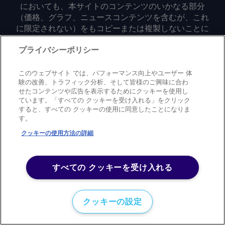
においても、本サイトのコンテンツのいかなる部分
（価格、グラフ、ニュースコンテンツを含むが、これ
に限定されない）をもコピーまたは複製しないことに
同意するものとする。
プライバシーポリシー
Privacy policy
Trademark
Copyright policy
Terms of use
このウェブサイト では、パフォーマンス向上やユーザー 体
Modern slavery statement
Careers
Contact us
Support
験の改善、トラフィック分析、そして皆様のご興味に合わ
せたコンテンツや広告を表示するためにクッキーを使用し
ています。「すべての クッキーを受け入れる」をクリック
©
2026
アーガス・メディア・グループ
すると、すべての クッキーの使用に同意したことになりま
す。
クッキーの使用方法の詳細
すべての クッキーを受け入れる
クッキーの設定