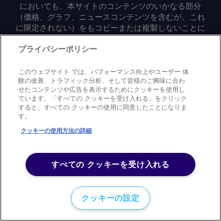
においても、本サイトのコンテンツのいかなる部分
（価格、グラフ、ニュースコンテンツを含むが、これ
に限定されない）をもコピーまたは複製しないことに
同意するものとする。
プライバシーポリシー
Privacy policy
Trademark
Copyright policy
Terms of use
このウェブサイト では、パフォーマンス向上やユーザー 体
Modern slavery statement
Careers
Contact us
Support
験の改善、トラフィック分析、そして皆様のご興味に合わ
せたコンテンツや広告を表示するためにクッキーを使用し
ています。「すべての クッキーを受け入れる」をクリック
©
2026
アーガス・メディア・グループ
すると、すべての クッキーの使用に同意したことになりま
す。
クッキーの使用方法の詳細
すべての クッキーを受け入れる
クッキーの設定