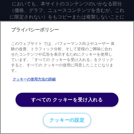
においても、本サイトのコンテンツのいかなる部分
（価格、グラフ、ニュースコンテンツを含むが、これ
に限定されない）をもコピーまたは複製しないことに
同意するものとする。
プライバシーポリシー
Privacy policy
Trademark
Copyright policy
Terms of use
このウェブサイト では、パフォーマンス向上やユーザー 体
Modern slavery statement
Careers
Contact us
Support
験の改善、トラフィック分析、そして皆様のご興味に合わ
せたコンテンツや広告を表示するためにクッキーを使用し
ています。「すべての クッキーを受け入れる」をクリック
©
2026
アーガス・メディア・グループ
すると、すべての クッキーの使用に同意したことになりま
す。
クッキーの使用方法の詳細
すべての クッキーを受け入れる
クッキーの設定