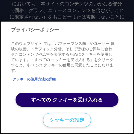
においても、本サイトのコンテンツのいかなる部分
（価格、グラフ、ニュースコンテンツを含むが、これ
に限定されない）をもコピーまたは複製しないことに
同意するものとする。
プライバシーポリシー
Privacy policy
Trademark
Copyright policy
Terms of use
このウェブサイト では、パフォーマンス向上やユーザー 体
Modern slavery statement
Careers
Contact us
Support
験の改善、トラフィック分析、そして皆様のご興味に合わ
せたコンテンツや広告を表示するためにクッキーを使用し
ています。「すべての クッキーを受け入れる」をクリック
©
2026
アーガス・メディア・グループ
すると、すべての クッキーの使用に同意したことになりま
す。
クッキーの使用方法の詳細
すべての クッキーを受け入れる
クッキーの設定