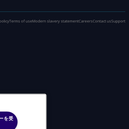
policy
Terms of use
Modern slavery statement
Careers
Contact us
Support
ーを受