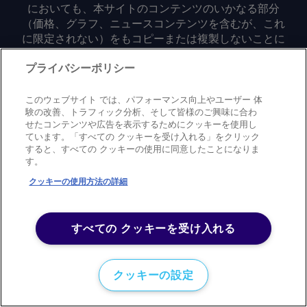
においても、本サイトのコンテンツのいかなる部分
（価格、グラフ、ニュースコンテンツを含むが、これ
に限定されない）をもコピーまたは複製しないことに
同意するものとする。
プライバシーポリシー
Privacy policy
Trademark
Copyright policy
Terms of use
このウェブサイト では、パフォーマンス向上やユーザー 体
Modern slavery statement
Careers
Contact us
Support
験の改善、トラフィック分析、そして皆様のご興味に合わ
せたコンテンツや広告を表示するためにクッキーを使用し
ています。「すべての クッキーを受け入れる」をクリック
©
2026
アーガス・メディア・グループ
すると、すべての クッキーの使用に同意したことになりま
す。
クッキーの使用方法の詳細
すべての クッキーを受け入れる
クッキーの設定