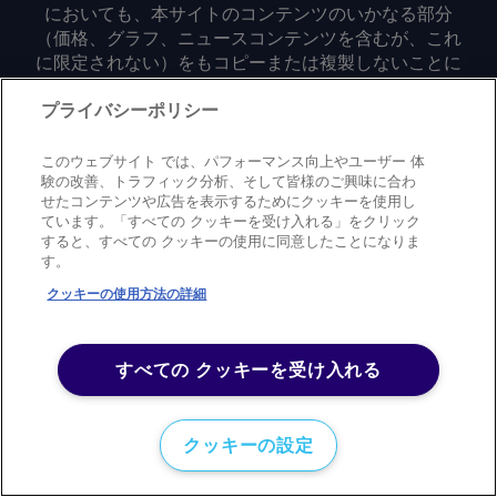
においても、本サイトのコンテンツのいかなる部分
（価格、グラフ、ニュースコンテンツを含むが、これ
に限定されない）をもコピーまたは複製しないことに
同意するものとする。
プライバシーポリシー
Privacy policy
Trademark
Copyright policy
Terms of use
このウェブサイト では、パフォーマンス向上やユーザー 体
Modern slavery statement
Careers
Contact us
Support
験の改善、トラフィック分析、そして皆様のご興味に合わ
せたコンテンツや広告を表示するためにクッキーを使用し
ています。「すべての クッキーを受け入れる」をクリック
©
2026
アーガス・メディア・グループ
すると、すべての クッキーの使用に同意したことになりま
す。
クッキーの使用方法の詳細
すべての クッキーを受け入れる
クッキーの設定