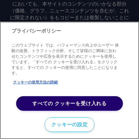
においても、本サイトのコンテンツのいかなる部分
（価格、グラフ、ニュースコンテンツを含むが、これ
に限定されない）をもコピーまたは複製しないことに
同意するものとする。
プライバシーポリシー
Privacy policy
Trademark
Copyright policy
Terms of use
このウェブサイト では、パフォーマンス向上やユーザー 体
Modern slavery statement
Careers
Contact us
Support
験の改善、トラフィック分析、そして皆様のご興味に合わ
せたコンテンツや広告を表示するためにクッキーを使用し
ています。「すべての クッキーを受け入れる」をクリック
©
2026
アーガス・メディア・グループ
すると、すべての クッキーの使用に同意したことになりま
す。
クッキーの使用方法の詳細
すべての クッキーを受け入れる
クッキーの設定