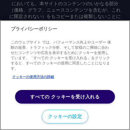
においても、本サイトのコンテンツのいかなる部分
（価格、グラフ、ニュースコンテンツを含むが、これ
に限定されない）をもコピーまたは複製しないことに
同意するものとする。
プライバシーポリシー
Privacy policy
Trademark
Copyright policy
Terms of use
このウェブサイト では、パフォーマンス向上やユーザー 体
Modern slavery statement
Careers
Contact us
Support
験の改善、トラフィック分析、そして皆様のご興味に合わ
せたコンテンツや広告を表示するためにクッキーを使用し
ています。「すべての クッキーを受け入れる」をクリック
©
2026
アーガス・メディア・グループ
すると、すべての クッキーの使用に同意したことになりま
す。
クッキーの使用方法の詳細
すべての クッキーを受け入れる
クッキーの設定