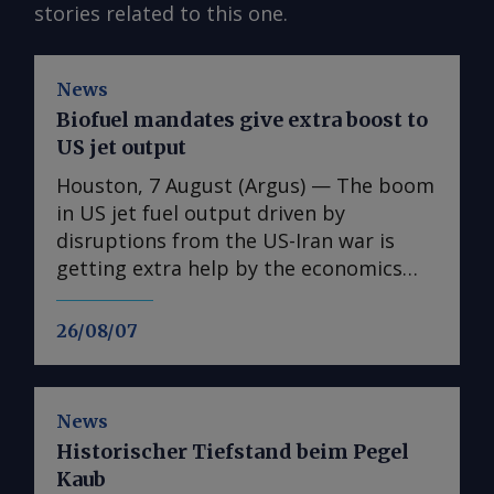
stories related to this one.
News
Biofuel mandates give extra boost to
US jet output
Houston, 7 August (Argus) — The boom
in US jet fuel output driven by
disruptions from the US-Iran war is
getting extra help by the economics
associated with biofuel blending in
road fuels. US refiners have been on a
26/08/07
tear with jet fuel output this year,
setting production records as the
Mideast war curtailed flows and prices
News
rose. Output has fallen since late June
Historischer Tiefstand beim Pegel
highs, to 2.068mn b/d in the week
Kaub
ended 31 July, according to the latest