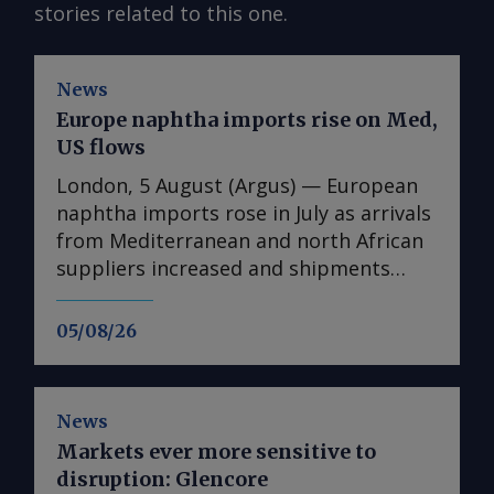
stories related to this one.
News
Europe naphtha imports rise on Med,
US flows
London, 5 August (Argus) — European
naphtha imports rose in July as arrivals
from Mediterranean and north African
suppliers increased and shipments
from the US reached their highest since
August 2025. Imports into Europe
05/08/26
totalled 1.74mn t in July, up from
1.25mn t in June, Vortexa data show.
Algeria was the largest supplier, at
News
397,400t, its highest monthly volume
Markets ever more sensitive to
since May 2025. Italy supplied 264,700t,
disruption: Glencore
Spain 212,300t and the US 160,800t.