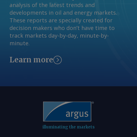
comments and request more
analysis of the latest trends and
recently announced an agreement to
information at
developments in oil and energy markets.
supply e-methane to fuel companies in
feedback@argusmedia.com Copyright
These reports are specially created for
Germany for distribution to heavy-duty
© 2026. Argus Media group . All rights
decision makers who don’t have time to
trucks, driven by quotas for use of
reserved.
track markets day-by-day, minute-by-
renewable hydrogen derivatives in
minute.
transport. Even so, most e-methane
plans remain at an early stage. Most
Learn more
announced projects have yet to reach a
final investment decision, and even
firmer demand signals will be needed
on the path to wider adoption. Kotka,
Finland Send comments and request
more information at
feedback@argusmedia.com Copyright
© 2026. Argus Media group . All rights
reserved.
illuminating the markets