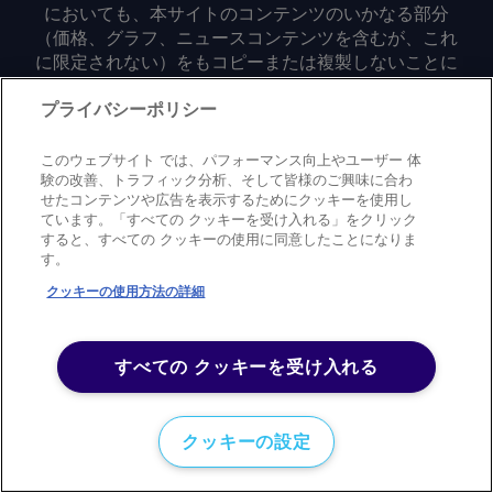
においても、本サイトのコンテンツのいかなる部分
（価格、グラフ、ニュースコンテンツを含むが、これ
に限定されない）をもコピーまたは複製しないことに
同意するものとする。
プライバシーポリシー
Privacy policy
Trademark
Copyright policy
Terms of use
このウェブサイト では、パフォーマンス向上やユーザー 体
Modern slavery statement
Careers
Contact us
Support
験の改善、トラフィック分析、そして皆様のご興味に合わ
せたコンテンツや広告を表示するためにクッキーを使用し
ています。「すべての クッキーを受け入れる」をクリック
©
2026
アーガス・メディア・グループ
すると、すべての クッキーの使用に同意したことになりま
す。
クッキーの使用方法の詳細
すべての クッキーを受け入れる
クッキーの設定